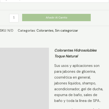
$1.590
hasta
$4.990
Colorante
Añadir Al Carrito
Guinda
Seca
SKU:
N/D
Categorías:
Colorantes
,
Sin categorizar
Hidrosoluble
cantidad
Colorantes Hidrosolubles
Descripción
Toque Natural
Información adicional
Sus usos y aplicaciones son
Valoraciones (0)
para jabones de glicerina,
cosmética en general,
jabones líquidos, shampo,
acondicionador, gel de ducha,
espuma de baño, sales de
baño y toda la línea de SPA..