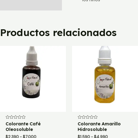
Productos relacionados
Valorado
Colorante Café
Valorado
Colorante Amarillo
con
con
Oleosoluble
Hidrosoluble
0
0
de
de
Rango
Rango
$
2.390
-
$
7.000
$
1.590
-
$
4.990
5
5