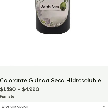
Colorante Guinda Seca Hidrosoluble
Rango
$
1.590
-
$
4.990
de
Formato
precios:
desde