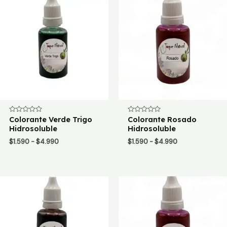
Valorado
Colorante Verde Trigo
Valorado
Colorante Rosado
con
con
Hidrosoluble
Hidrosoluble
0
0
de
de
Rango
Rango
$
1.590
-
$
4.990
$
1.590
-
$
4.990
5
5
de
de
precios:
precios:
desde
desde
$1.590
$1.590
hasta
hasta
$4.990
$4.990