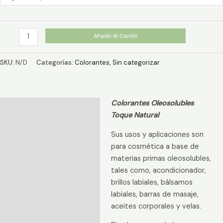
$2.390
hasta
$7.000
Colorante
Añadir Al Carrito
Rojo
Oleosoluble
SKU:
N/D
Categorías:
Colorantes
,
Sin categorizar
cantidad
Colorantes Oleosolubles
Descripción
Toque Natural
Información adicional
Sus usos y aplicaciones son
Valoraciones (0)
para cosmética a base de
materias primas oleosolubles,
tales como, acondicionador,
brillos labiales, bálsamos
labiales, barras de masaje,
aceites corporales y velas.