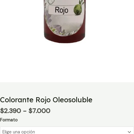
Colorante Rojo Oleosoluble
Rango
$
2.390
-
$
7.000
de
Formato
precios:
desde