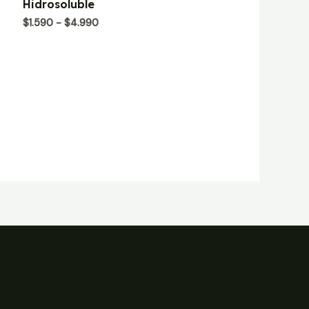
Hidrosoluble
0
de
Rango
$
1.590
-
$
4.990
5
de
precios:
desde
$1.590
hasta
$4.990