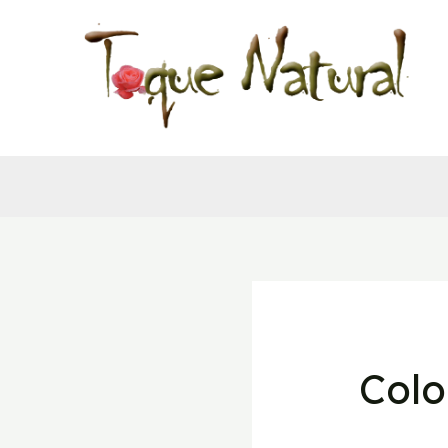
Ir
al
contenido
Colo