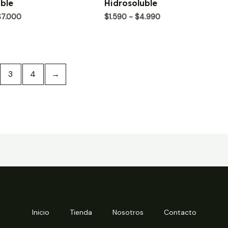
ble
Hidrosoluble
0
de
Rango
Rango
$
7.000
$
1.590
-
$
4.990
5
de
de
precios:
precios:
desde
desde
$2.390
$1.590
hasta
hasta
$7.000
$4.990
3
4
→
Inicio
Tienda
Nosotros
Contacto