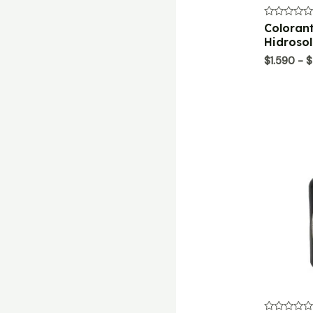
Valorado
Colorant
con
Hidrosol
0
de
$
1.590
-
$
5