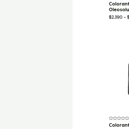
Valorado
Colorant
con
Oleosolu
0
de
$
2.390
-
5
Valorado
Coloran
con