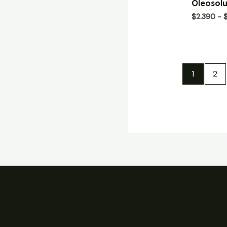
Oleosolu
0
de
$
2.390
-
5
1
2