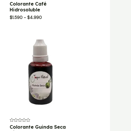
Valorado
Colorante Café
con
Hidrosoluble
0
de
Rango
$
1.590
-
$
4.990
5
de
precios:
desde
$1.590
hasta
$4.990
Valorado
Colorante Guinda Seca
con