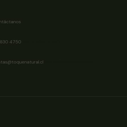
ntáctanos
6830 4750
+56 9 6830 4750
ntas@toquenatural.cl
ventas@toquenatural.cl