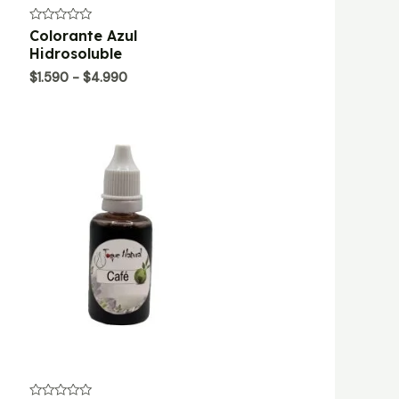
Valorado
Colorante Azul
con
Hidrosoluble
0
de
Rango
$
1.590
-
$
4.990
5
de
precios:
desde
$1.590
hasta
$4.990