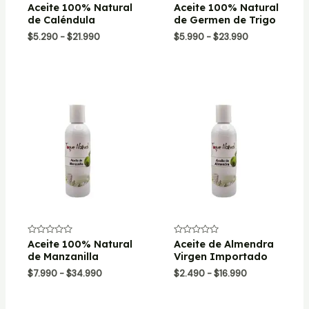
Valorado
Aceite 100% Natural
Valorado
Aceite 100% Natural
con
con
de Caléndula
de Germen de Trigo
0
0
de
de
Rango
Rango
$
5.290
-
$
21.990
$
5.990
-
$
23.990
5
5
de
de
precios:
precios:
desde
desde
$5.290
$5.990
hasta
hasta
$21.990
$23.990
Valorado
Aceite 100% Natural
Valorado
Aceite de Almendra
con
con
de Manzanilla
Virgen Importado
0
0
de
de
Rango
Rango
$
7.990
-
$
34.990
$
2.490
-
$
16.990
5
5
de
de
precios:
precios:
desde
desde