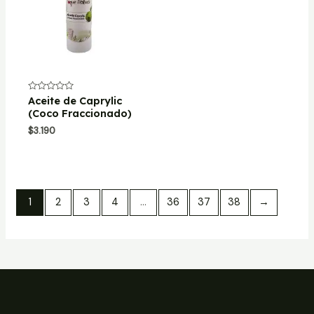
Valorado
Aceite de Caprylic
con
(Coco Fraccionado)
0
de
$
3.190
5
1
2
3
4
…
36
37
38
→