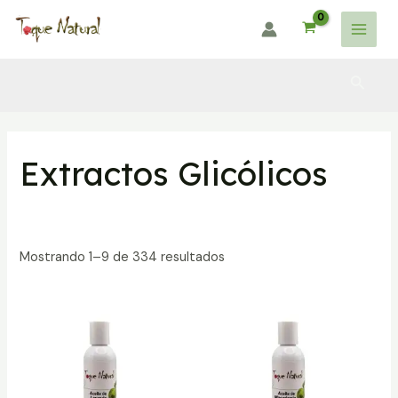
Ir
al
Main
contenido
Menu
Busca
Extractos Glicólicos
Mostrando 1–9 de 334 resultados