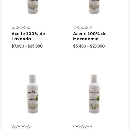
Valorado
Aceite 100% de
Valorado
Aceite 100% de
con
con
Lavanda
Macadamia
0
0
de
de
Rango
Rango
$
7.990
-
$
35.990
$
5.490
-
$
23.990
5
5
de
de
precios:
precios:
desde
desde
$7.990
$5.490
hasta
hasta
$35.990
$23.990