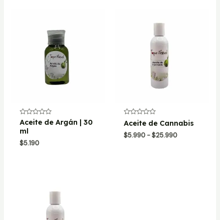
$7.990
$2.490
hasta
hasta
$34.990
$16.990
Valorado
Aceite de Argán | 30
Valorado
Aceite de Cannabis
con
con
ml
0
0
Rango
$
5.990
-
$
25.990
de
de
$
5.190
de
5
5
precios:
desde
$5.990
hasta
$25.990