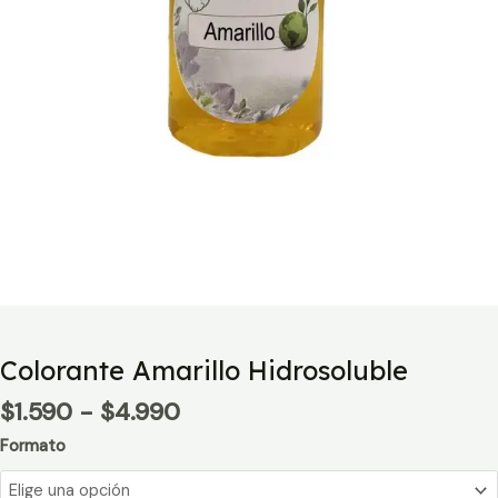
Colorante Amarillo Hidrosoluble
Rango
$
1.590
-
$
4.990
de
Formato
precios:
desde