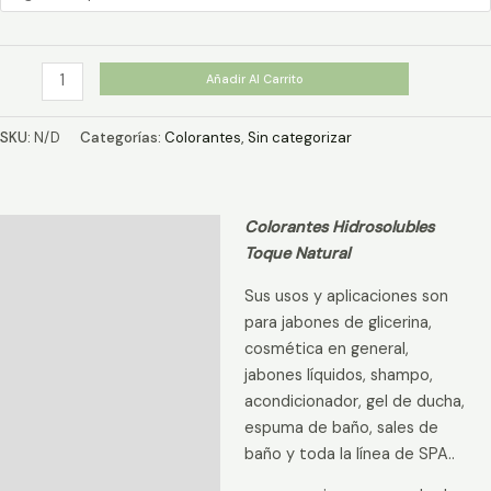
$1.590
hasta
$4.990
Colorante
Añadir Al Carrito
Amarillo
Hidrosoluble
SKU:
N/D
Categorías:
Colorantes
,
Sin categorizar
cantidad
Colorantes Hidrosolubles
Descripción
Toque Natural
Información adicional
Sus usos y aplicaciones son
Valoraciones (0)
para jabones de glicerina,
cosmética en general,
jabones líquidos, shampo,
acondicionador, gel de ducha,
espuma de baño, sales de
baño y toda la línea de SPA..