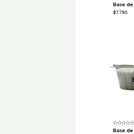
Valorado
Base de
con
0
$
7.790
de
5
Valorado
Base de
con