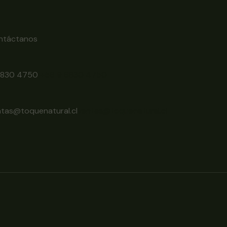
ntáctanos
6830 4750
+56 9 6830 4750
ntas@toquenatural.cl
ventas@toquenatural.cl