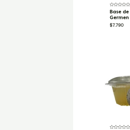
Valorado
Base de
con
Germen
0
de
$
7.790
5