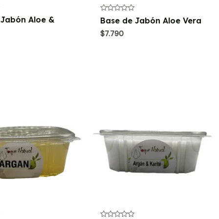
Valorado
 Jabón Aloe &
Base de Jabón Aloe Vera
con
0
$
7.790
de
5