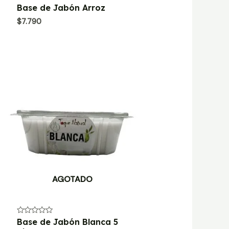
Valorado
Base de Jabón Arroz
con
0
$
7.790
de
5
AGOTADO
Valorado
Base de Jabón Blanca 5
con