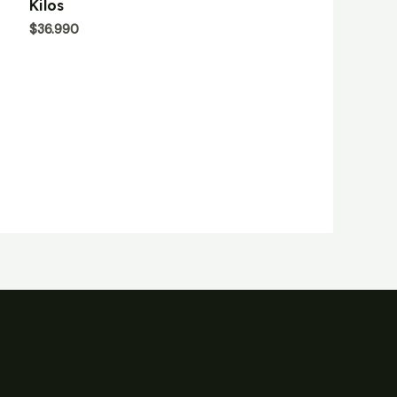
Kilos
0
de
$
36.990
5