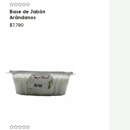
Valorado
Base de Jabón
con
Arándanos
0
de
$
7.790
5