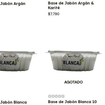
Valorado
Base de Jabón Argán &
 Jabón Argán
con
Karité
0
de
$
7.790
5
AGOTADO
Valorado
Base de Jabón Blanca 10
 Jabón Blanca
con