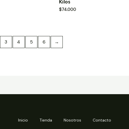
Kilos
0
de
$
74.000
5
3
4
5
6
→
Inicio
Tienda
Nosotros
Contacto