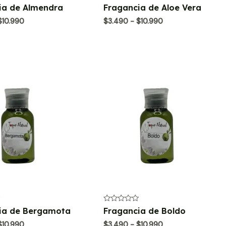
Valorado
ia de Almendra
Fragancia de Aloe Vera
con
0
Rango
Rango
$
10.990
$
3.490
-
$
10.990
de
de
de
5
precios:
precios:
desde
desde
$3.490
$3.490
hasta
hasta
$10.990
$10.990
Valorado
ia de Bergamota
Fragancia de Boldo
con
0
Rango
Rango
$
10.990
$
3.490
-
$
10.990