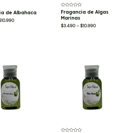
Valorado
Fragancia de Algas
ia de Albahaca
con
Marinas
0
Rango
$
10.990
de
de
Rango
$
3.490
-
$
10.990
5
precios:
de
desde
precios:
$3.490
desde
hasta
$3.490
$10.990
hasta
$10.990