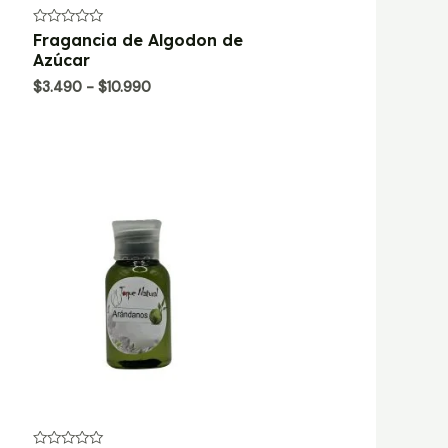
Valorado
Fragancia de Algodon de
con
Azúcar
0
de
Rango
$
3.490
-
$
10.990
5
de
precios:
desde
$3.490
hasta
$10.990