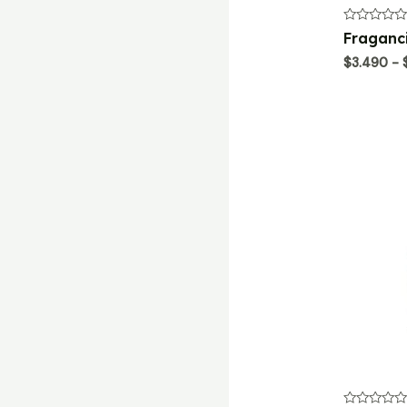
Valorado
Fraganc
con
0
$
3.490
-
de
5