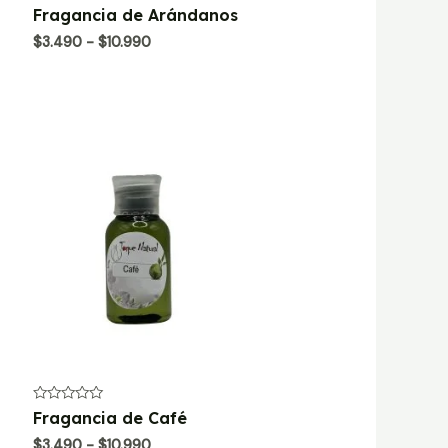
Valorado
Fragancia de Arándanos
con
0
Rango
$
3.490
-
$
10.990
de
de
5
precios:
desde
$3.490
hasta
$10.990
Valorado
Fragancia de Café
con
0
Rango
$
3.490
-
$
10.990