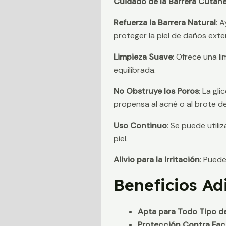
Cuidado de la Barrera Cután
Refuerza la Barrera Natural
: 
proteger la piel de daños exte
Limpieza Suave
: Ofrece una li
equilibrada.
No Obstruye los Poros
: La gl
propensa al acné o al brote de 
Uso Continuo
: Se puede utili
piel.
Alivio para la Irritación
: Puede
Beneficios Ad
Apta para Todo Tipo de
Protección Contra Fac