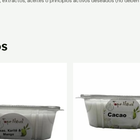
, extractos, aceites o principios activos deseados (no deben
os