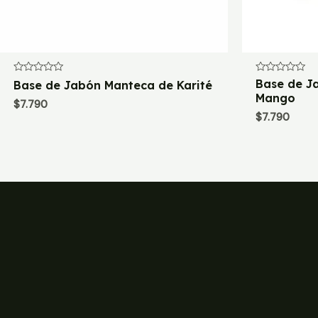
Valorado
Valorado
Base de J
Base de Jabón Manteca de Karité
con
con
Mango
0
0
$
7.790
de
de
$
7.790
5
5