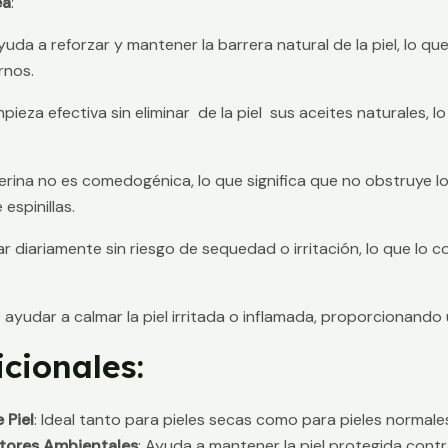
ea
:
Ayuda a reforzar y mantener la barrera natural de la piel, lo 
rnos.
mpieza efectiva sin eliminar de la piel sus aceites naturales, 
icerina no es comedogénica, lo que significa que no obstruye l
espinillas.
zar diariamente sin riesgo de sequedad o irritación, lo que lo c
 ayudar a calmar la piel irritada o inflamada, proporcionando 
icionales:
 Piel
: Ideal tanto para pieles secas como para pieles normales o
tores Ambientales
: Ayuda a mantener la piel protegida cont