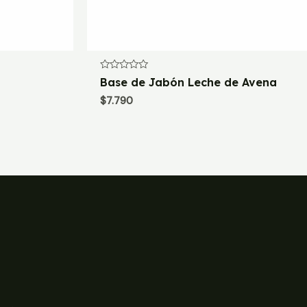
Valorado
Base de Jabón Leche de Avena
con
0
$
7.790
de
5