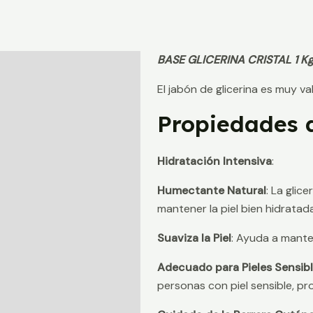
BASE GLICERINA CRISTAL 1 Kg 
Descripción
El jabón de glicerina es muy v
Información adicional
Propiedades d
Valoraciones (0)
Hidratación Intensiva
:
Humectante Natural
: La glic
mantener la piel bien hidratad
Suaviza la Piel
: Ayuda a manten
Adecuado para Pieles Sensib
personas con piel sensible, p