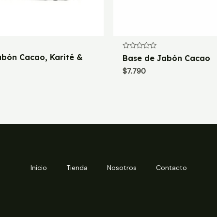
Valorado
abón Cacao, Karité &
Base de Jabón Cacao
con
0
$
7.790
de
5
Inicio
Tienda
Nosotros
Contacto