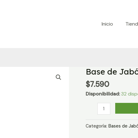
Inicio
Tien
Base de Jabó
$
7.590
Disponibilidad:
32 disp
Base
de
Jabón
Categoría:
Bases de Jabó
Cristal