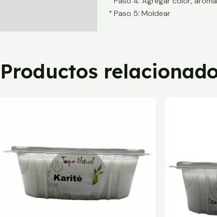
° Paso 4: Agregar color, aroma
° Paso 5: Moldear
Productos relacionad