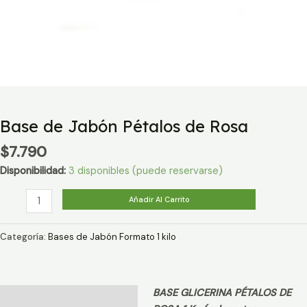
Base de Jabón Pétalos de Rosa
$
7.790
Disponibilidad:
3 disponibles (puede reservarse)
Base
Añadir Al Carrito
de
Jabón
Categoría:
Bases de Jabón Formato 1 kilo
Pétalos
de
Rosa
BASE GLICERINA PÉTALOS DE
cantidad
Descripción