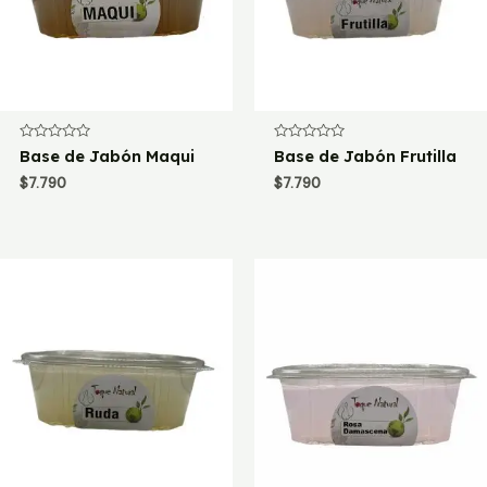
Valorado
Valorado
Base de Jabón Maqui
Base de Jabón Frutilla
con
con
0
0
$
7.790
$
7.790
de
de
5
5