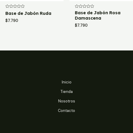
Valorado
Valorado
Base de Jabón Rosa
Base de Jabón Ruda
con
con
Damascena
0
0
$
7.790
de
de
$
7.790
5
5
Inicio
Tienda
Nosotros
Contacto