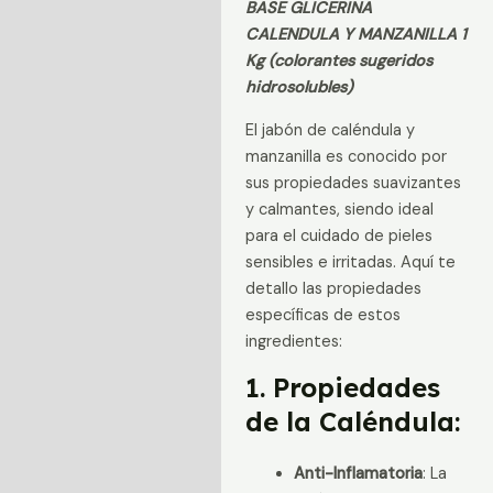
BASE GLICERINA
cantidad
Descripción
CALENDULA Y MANZANILLA 1
Información adicional
Kg (colorantes sugeridos
hidrosolubles)
Valoraciones (0)
El jabón de caléndula y
manzanilla es conocido por
sus propiedades suavizantes
y calmantes, siendo ideal
para el cuidado de pieles
sensibles e irritadas. Aquí te
detallo las propiedades
específicas de estos
ingredientes:
1. Propiedades
de la Caléndula:
Anti-Inflamatoria
: La