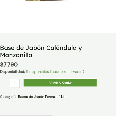
Base de Jabón Caléndula y
Manzanilla
$
7.790
Disponibilidad:
8 disponibles (puede reservarse)
Base
Añadir Al Carrito
de
Jabón
Categoría:
Bases de Jabón Formato 1 kilo
Caléndula
y
Manzanilla