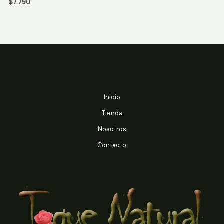
$
7.790
5
5
Inicio
Tienda
Nosotros
Contacto