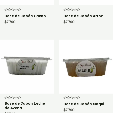
Valorado
Valorado
Base de Jabón Cacao
Base de Jabón Arroz
con
con
0
0
$
7.790
$
7.790
de
de
5
5
Valorado
Base de Jabón Leche
Valorado
Base de Jabón Maqui
con
con
de Avena
0
0
$
7.790
de
de