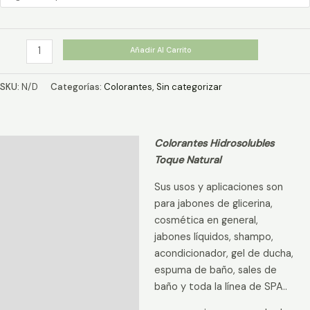
$1.590
hasta
$4.990
Colorante
Añadir Al Carrito
Café
Hidrosoluble
SKU:
N/D
Categorías:
Colorantes
,
Sin categorizar
cantidad
Colorantes Hidrosolubles
Descripción
Toque Natural
Información adicional
Sus usos y aplicaciones son
Valoraciones (0)
para jabones de glicerina,
cosmética en general,
jabones líquidos, shampo,
acondicionador, gel de ducha,
espuma de baño, sales de
baño y toda la línea de SPA..