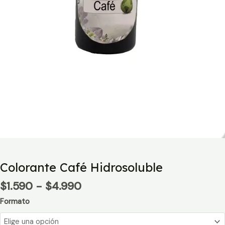
Colorante Café Hidrosoluble
Rango
$
1.590
-
$
4.990
de
Formato
precios:
desde