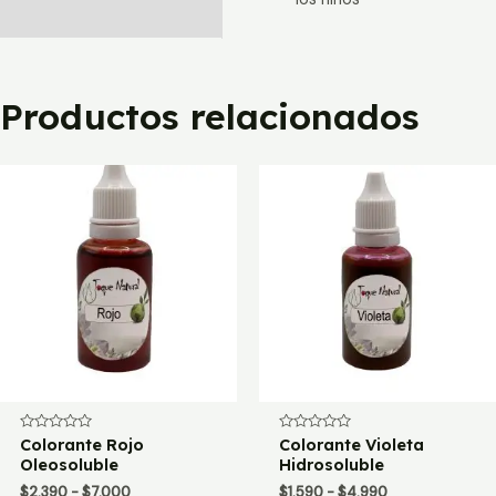
Productos relacionados
Valorado
Colorante Rojo
Valorado
Colorante Violeta
con
con
Oleosoluble
Hidrosoluble
0
0
de
de
Rango
Rango
$
2.390
-
$
7.000
$
1.590
-
$
4.990
5
5