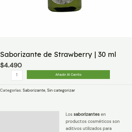
Saborizante de Strawberry | 30 ml
$
4.490
Saborizante
Añadir Al Carrito
de
Strawberry
Categorías:
Saborizante
,
Sin categorizar
|
30
ml
Los
saborizantes
en
cantidad
Descripción
productos cosméticos son
Información adicional
aditivos utilizados para