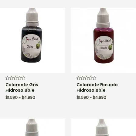
Valorado
Colorante Gris
Valorado
Colorante Rosado
con
con
Hidrosoluble
Hidrosoluble
0
0
de
de
Rango
Rango
$
1.590
-
$
4.990
$
1.590
-
$
4.990
5
5
de
de
precios:
precios:
desde
desde
$1.590
$1.590
hasta
hasta
$4.990
$4.990