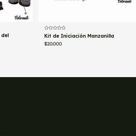
Valorado
 del
Kit de Iniciación Manzanilla
con
0
$
20.000
de
5