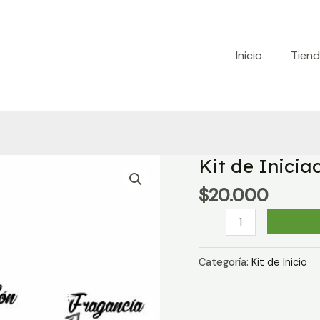
Inicio
Tien
Kit de Inicia
$
20.000
Kit
de
Iniciación
Categoría:
Kit de Inicio
Caléndula
cantidad