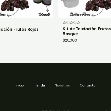
Valorado
Kit de Iniciación Frutos
ciación Frutos Rojos
con
Bosque
0
de
$
20.000
5
Inicio
Tienda
Nosotros
Contacto