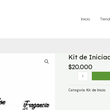
Inicio
Tien
Kit de Inicia
$
20.000
Kit
de
Iniciación
Categoría:
Kit de Inicio
Manzanilla
cantidad