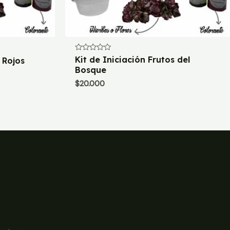
Valorado
Kit de Iniciación Frutos del
 Rojos
con
Bosque
0
de
$
20.000
5