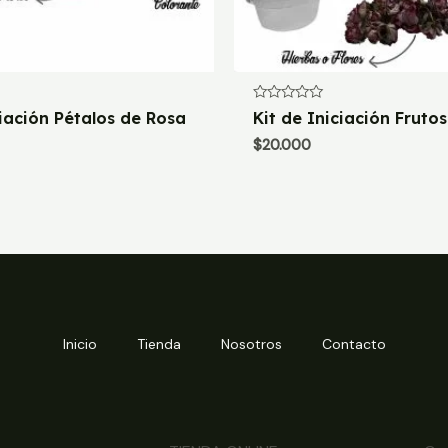
Valorado
ciación Pétalos de Rosa
Kit de Iniciación Frutos
con
0
$
20.000
de
5
Inicio
Tienda
Nosotros
Contacto