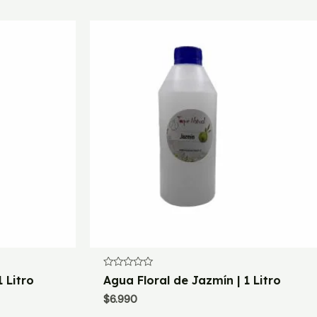
Valorado
1 Litro
Agua Floral de Jazmín | 1 Litro
con
0
$
6.990
de
5