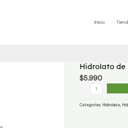
Inicio
Tien
Hidrolato de
$
5.990
Hidrolato
de
Lavanda
Categorías:
Hidrolato
,
Hid
|
270
ml