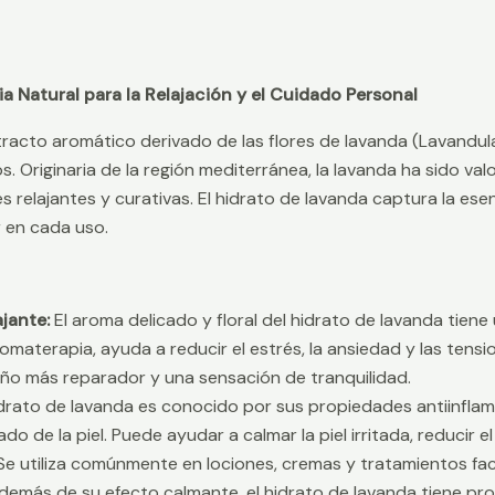
a Natural para la Relajación y el Cuidado Personal
tracto aromático derivado de las flores de lavanda (Lavandula
s. Originaria de la región mediterránea, la lavanda ha sido val
 relajantes y curativas. El hidrato de lavanda captura la es
 en cada uso.
jante:
El aroma delicado y floral del hidrato de lavanda tien
romaterapia, ayuda a reducir el estrés, la ansiedad y las tensi
o más reparador y una sensación de tranquilidad.
drato de lavanda es conocido por sus propiedades antiinflama
ado de la piel. Puede ayudar a calmar la piel irritada, reducir
e utiliza comúnmente en lociones, cremas y tratamientos facia
emás de su efecto calmante, el hidrato de lavanda tiene pr