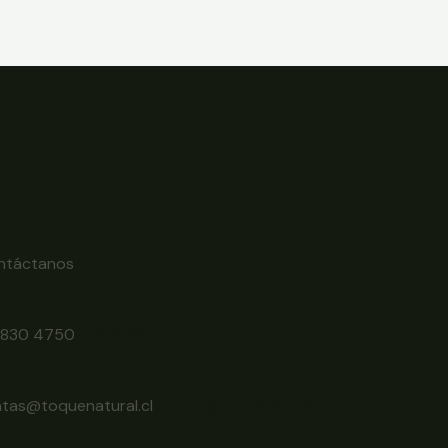
ntáctanos
6830 4750
+56 9 6830 4750
ntas@toquenatural.cl
ventas@toquenatural.cl