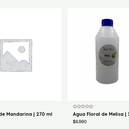
Valorado
de Mandarina | 270 ml
Agua Floral de Melisa | 
con
0
$
6.990
de
5