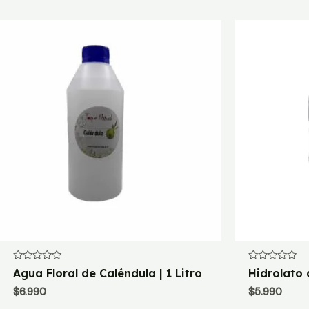
Valorado
Valorado
Agua Floral de Caléndula | 1 Litro
Hidrolato 
con
con
0
0
$
6.990
$
5.990
de
de
5
5