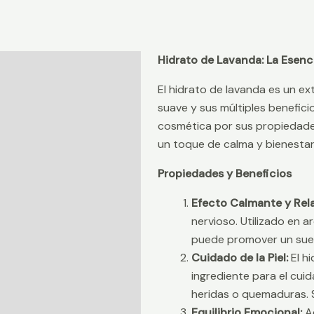
Hidrato de Lavanda: La Esenci
Descripción
El hidrato de lavanda es un ex
Valoraciones (0)
suave y sus múltiples beneficio
cosmética por sus propiedades
un toque de calma y bienestar
Propiedades y Beneficios
Efecto Calmante y Rela
nervioso. Utilizado en a
puede promover un sueñ
Cuidado de la Piel:
El hi
ingrediente para el cuid
heridas o quemaduras. S
Equilibrio Emocional:
Ad