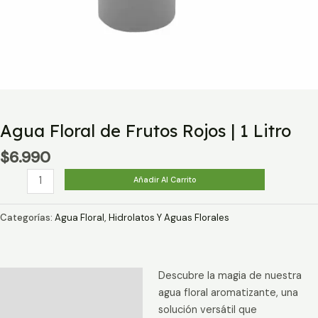
Agua Floral de Frutos Rojos | 1 Litro
$
6.990
Agua
Añadir Al Carrito
Floral
de
Categorías:
Agua Floral
,
Hidrolatos Y Aguas Florales
Frutos
Rojos
|
Descubre la magia de nuestra
1
Descripción
agua floral aromatizante, una
Litro
Información adicional
solución versátil que
cantidad