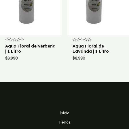
Valorado
Agua Floral de Verbena
Valorado
Agua Floral de
con
con
| 1 Litro
Lavanda | 1 Litro
0
0
de
de
$
6.990
$
6.990
5
5
Inicio
Tienda