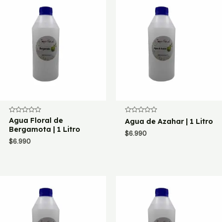
Valorado
Agua Floral de
Valorado
Agua de Azahar | 1 Litro
con
con
Bergamota | 1 Litro
0
0
$
6.990
de
de
$
6.990
5
5