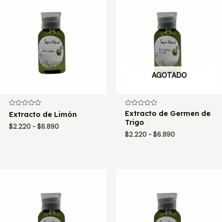
AGOTADO
Valorado
Valorado
Extracto de Germen de
Extracto de Limón
con
con
Trigo
0
0
Rango
$
2.220
-
$
6.890
de
de
Rango
de
$
2.220
-
$
6.890
5
5
de
precios:
precios:
desde
desde
$2.220
$2.220
hasta
hasta
$6.890
$6.890