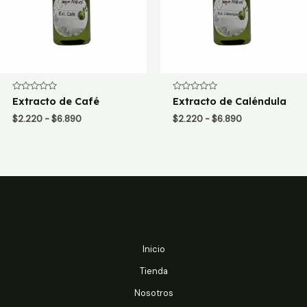
Valorado
Valorado
Extracto de Café
Extracto de Caléndula
con
con
0
0
Rango
Rango
$
2.220
-
$
6.890
$
2.220
-
$
6.890
de
de
de
de
5
5
precios:
precios:
desde
desde
$2.220
$2.220
hasta
hasta
$6.890
$6.890
Inicio
Tienda
Nosotros