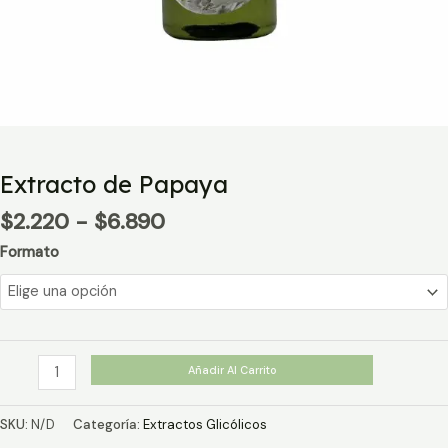
Extracto de Papaya
Rango
$
2.220
-
$
6.890
de
Formato
precios:
desde
$2.220
hasta
$6.890
Extracto
Añadir Al Carrito
de
Papaya
SKU:
N/D
Categoría:
Extractos Glicólicos
cantidad