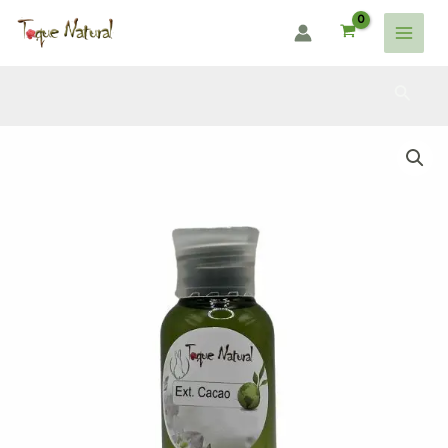
Ir
al
Main
contenido
Menu
Busca