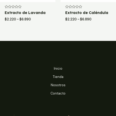
Valorado
Valorado
Extracto de Lavanda
Extracto de Caléndula
con
con
0
0
Rango
Rango
$
2.220
-
$
6.890
$
2.220
-
$
6.890
de
de
de
de
5
5
precios:
precios:
desde
desde
$2.220
$2.220
hasta
hasta
$6.890
$6.890
Inicio
Tienda
Nosotros
Contacto