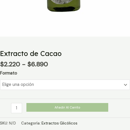
Extracto de Cacao
Rango
$
2.220
-
$
6.890
de
Formato
precios:
desde
$2.220
hasta
$6.890
Extracto
Añadir Al Carrito
de
Cacao
SKU:
N/D
Categoría:
Extractos Glicólicos
cantidad