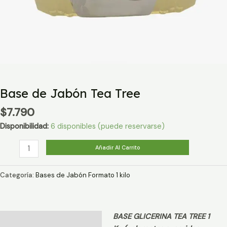
Base de Jabón Tea Tree
$
7.790
Disponibilidad:
6 disponibles (puede reservarse)
Base
Añadir Al Carrito
de
Jabón
Categoría:
Bases de Jabón Formato 1 kilo
Tea
Tree
cantidad
BASE GLICERINA TEA TREE 1
Descripción