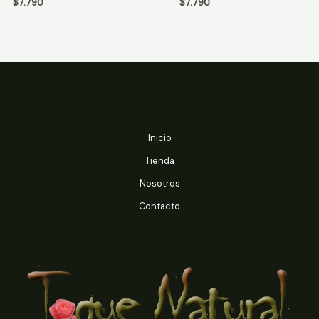
$
7.790
$
7.790
5
5
Inicio
Tienda
Nosotros
Contacto