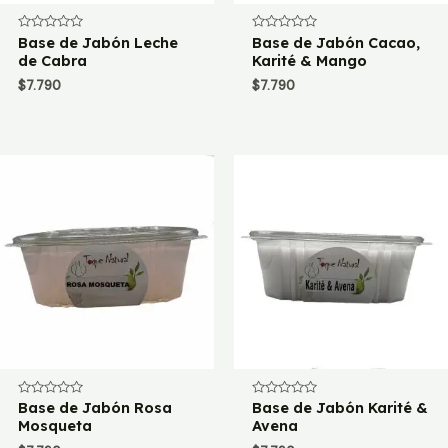
Valorado
Base de Jabón Leche
Valorado
Base de Jabón Cacao,
con
con
de Cabra
Karité & Mango
0
0
de
de
$
7.790
$
7.790
5
5
Valorado
Base de Jabón Rosa
Valorado
Base de Jabón Karité &
con
con
Mosqueta
Avena
0
0
de
de