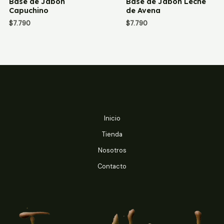
Base de Jabón
Base de Jabón Leche
con
con
Capuchino
de Avena
0
0
de
de
$
7.790
$
7.790
5
5
Inicio
Tienda
Nosotros
Contacto