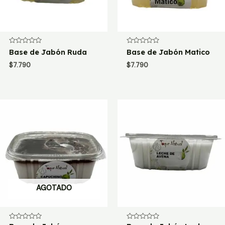
Valorado
Valorado
Base de Jabón Ruda
Base de Jabón Matico
con
con
0
0
$
7.790
$
7.790
de
de
5
5
AGOTADO
Valorado
Valorado