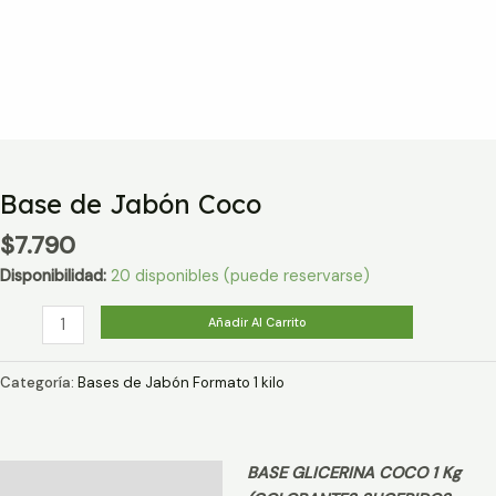
Base de Jabón Coco
$
7.790
Disponibilidad:
20 disponibles (puede reservarse)
Base
Añadir Al Carrito
de
Jabón
Categoría:
Bases de Jabón Formato 1 kilo
Coco
cantidad
BASE GLICERINA COCO 1 Kg
Descripción