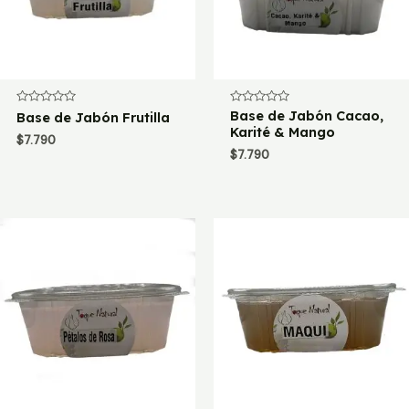
Valorado
Valorado
Base de Jabón Cacao,
Base de Jabón Frutilla
con
con
Karité & Mango
0
0
$
7.790
de
de
$
7.790
5
5