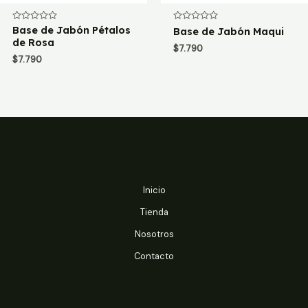
Valorado
Base de Jabón Pétalos
Valorado
Base de Jabón Maqui
con
con
de Rosa
0
0
$
7.790
de
de
$
7.790
5
5
Inicio
Tienda
Nosotros
Contacto