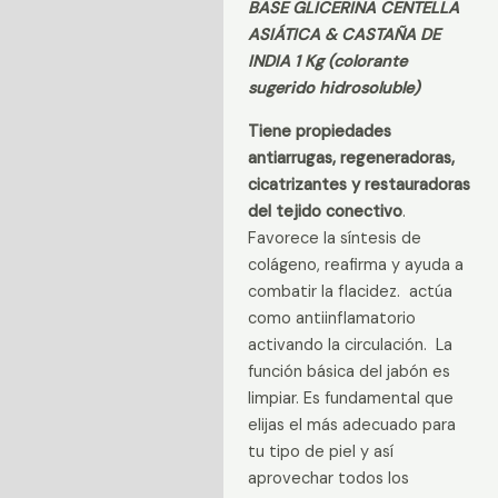
BASE GLICERINA CENTELLA
Castaña
Descripción
ASIÁTICA & CASTAÑA DE
de
Información adicional
INDIA 1 Kg (colorante
India
sugerido hidrosoluble)
cantidad
Valoraciones (0)
Tiene propiedades
antiarrugas,
regeneradoras,
cicatrizantes y restauradoras
del tejido conectivo
.
Favorece la síntesis de
colágeno, reafirma y ayuda a
combatir la flacidez. actúa
como antiinflamatorio
activando la circulación. La
función básica del jabón es
limpiar. Es fundamental que
elijas el más adecuado para
tu tipo de piel y así
aprovechar todos los