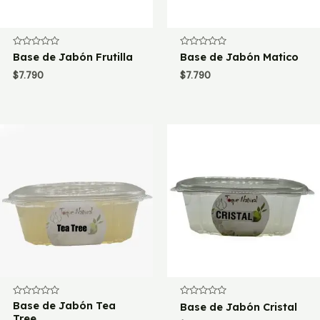
Valorado
Valorado
Base de Jabón Frutilla
Base de Jabón Matico
con
con
0
0
$
7.790
$
7.790
de
de
5
5
Valorado
Base de Jabón Tea
Valorado
Base de Jabón Cristal
con
con
Tree