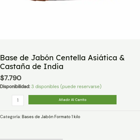
Base de Jabón Centella Asiática &
Castaña de India
$
7.790
Disponibilidad:
3 disponibles (puede reservarse)
Base
Añadir Al Carrito
de
Jabón
Categoría:
Bases de Jabón Formato 1 kilo
Centella
Asiática
&