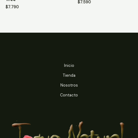
0
0
$
7.590
de
de
$
7.790
5
5
Inicio
Tienda
Nosotros
Contacto