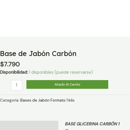
Base de Jabón Carbón
$
7.790
Disponibilidad:
1 disponibles (puede reservarse)
Base
Añadir Al Carrito
de
Jabón
Categoría:
Bases de Jabón Formato 1 kilo
Carbón
cantidad
BASE GLICERINA CARBÓN 1
Descripción