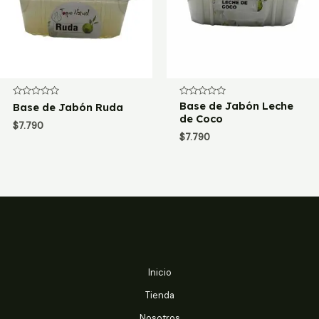
Valorado
Valorado
Base de Jabón Leche
Base de Jabón Ruda
con
con
de Coco
0
0
$
7.790
de
de
$
7.790
5
5
Inicio
Tienda
Nosotros