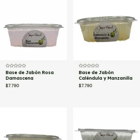
Valorado
Base de Jabón Rosa
Valorado
Base de Jabón
con
con
Damascena
Caléndula y Manzanilla
0
0
de
de
$
7.790
$
7.790
5
5