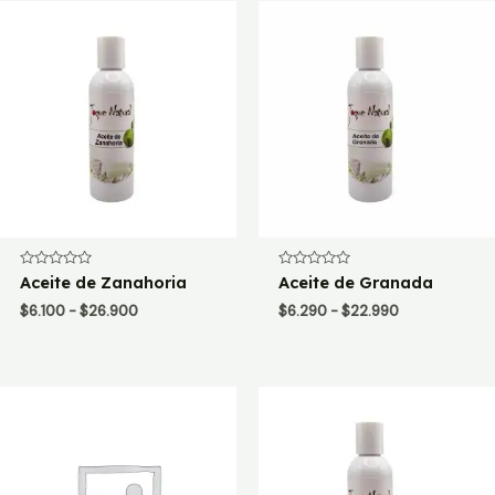
Valorado
Valorado
Aceite de Zanahoria
Aceite de Granada
con
con
0
0
Rango
Rango
$
6.100
-
$
26.900
$
6.290
-
$
22.990
de
de
de
de
5
5
precios:
precios:
desde
desde
$6.100
$6.290
hasta
hasta
$26.900
$22.990