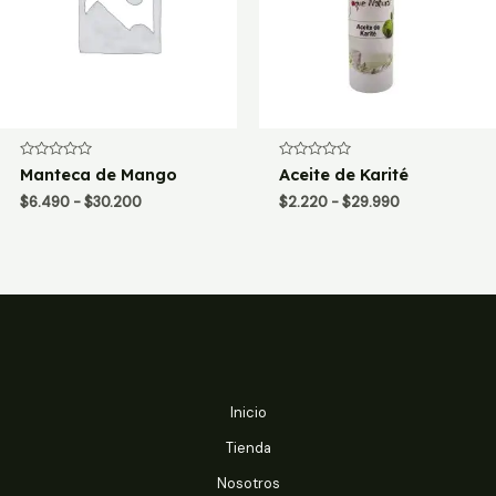
Valorado
Valorado
Manteca de Mango
Aceite de Karité
con
con
0
0
Rango
Rango
$
6.490
-
$
30.200
$
2.220
-
$
29.990
de
de
de
de
5
5
precios:
precios:
desde
desde
$6.490
$2.220
hasta
hasta
$30.200
$29.990
Inicio
Tienda
Nosotros