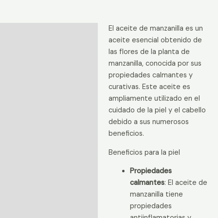
Manzanilla
cantidad
El aceite de manzanilla es un
Descripción
aceite esencial obtenido de
Información adicional
las flores de la planta de
manzanilla, conocida por sus
Valoraciones (0)
propiedades calmantes y
curativas. Este aceite es
ampliamente utilizado en el
cuidado de la piel y el cabello
debido a sus numerosos
beneficios.
Beneficios para la piel
Propiedades
calmantes
: El aceite de
manzanilla tiene
propiedades
antiinflamatorias y