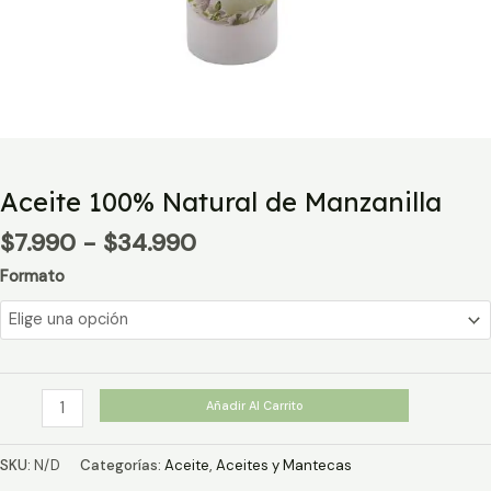
Aceite 100% Natural de Manzanilla
Rango
$
7.990
-
$
34.990
de
Formato
precios:
desde
$7.990
hasta
$34.990
Aceite
Añadir Al Carrito
100%
Natural
SKU:
N/D
Categorías:
Aceite
,
Aceites y Mantecas
de