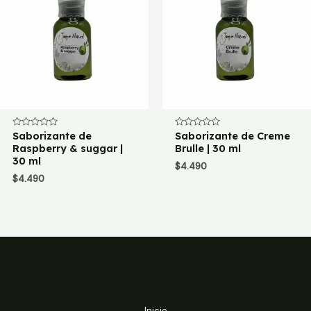
Valorado
Saborizante de
Valorado
Saborizante de Creme
con
con
Raspberry & suggar |
Brulle | 30 ml
0
0
de
30 ml
de
$
4.490
5
5
$
4.490
Inicio