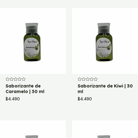
Valorado
Saborizante de
Valorado
Saborizante de Kiwi | 30
con
con
Caramelo | 30 ml
ml
0
0
de
de
$
4.490
$
4.490
5
5