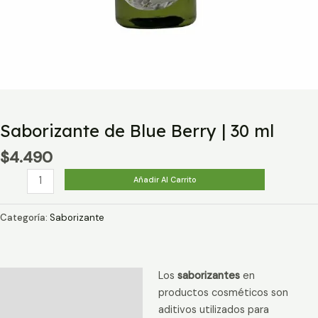
Saborizante de Blue Berry | 30 ml
$
4.490
Saborizante
Añadir Al Carrito
de
Blue
Categoría:
Saborizante
Berry
|
30
Los
saborizantes
en
ml
Descripción
productos cosméticos son
cantidad
Información adicional
aditivos utilizados para