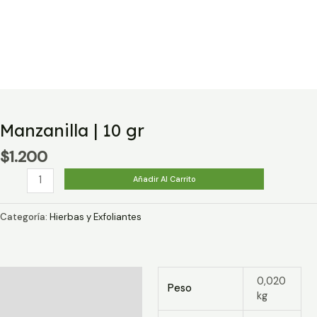
Manzanilla | 10 gr
$
1.200
Manzanilla
Añadir Al Carrito
|
10
Categoría:
Hierbas y Exfoliantes
gr
cantidad
Información adicional
0,020
Peso
kg
Valoraciones (0)