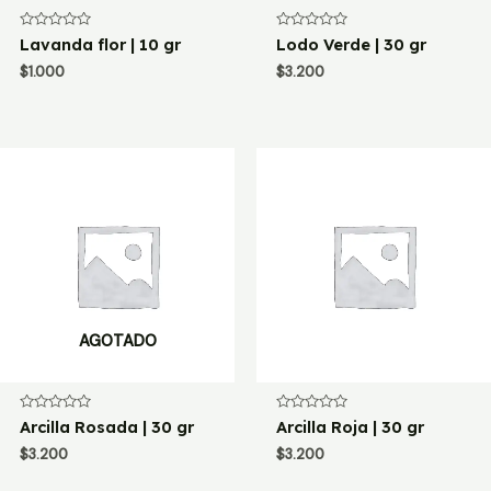
Valorado
Valorado
Lavanda flor | 10 gr
Lodo Verde | 30 gr
con
con
0
0
$
1.000
$
3.200
de
de
5
5
AGOTADO
Valorado
Valorado
Arcilla Rosada | 30 gr
Arcilla Roja | 30 gr
con
con
0
0
$
3.200
$
3.200
de
de
5
5