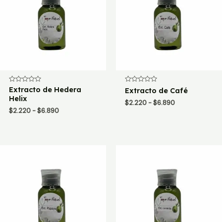
Valorado
Extracto de Hedera
Valorado
Extracto de Café
con
con
Helix
0
0
Rango
$
2.220
-
$
6.890
de
de
Rango
$
2.220
-
$
6.890
de
5
5
de
precios:
precios:
desde
desde
$2.220
$2.220
hasta
hasta
$6.890
$6.890