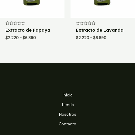
Valorado
Valorado
Extracto de Papaya
Extracto de Lavanda
con
con
0
0
Rango
Rango
$
2.220
-
$
6.890
$
2.220
-
$
6.890
de
de
de
de
5
5
precios:
precios:
desde
desde
$2.220
$2.220
hasta
hasta
$6.890
$6.890
Inicio
Tienda
Nosotros
Contacto