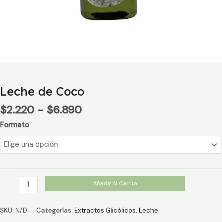
Leche de Coco
Rango
$
2.220
-
$
6.890
de
Formato
precios:
desde
$2.220
hasta
$6.890
Leche
Añadir Al Carrito
de
Coco
SKU:
N/D
Categorías:
Extractos Glicólicos
,
Leche
cantidad