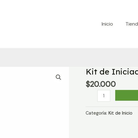
Inicio
Tien
Kit de Inicia
$
20.000
Kit
de
Iniciación
Categoría:
Kit de Inicio
Frutos
del
Bosque