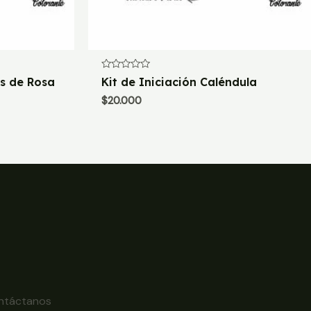
Valorado
os de Rosa
Kit de Iniciación Caléndula
con
0
$
20.000
de
5
ntáctanos