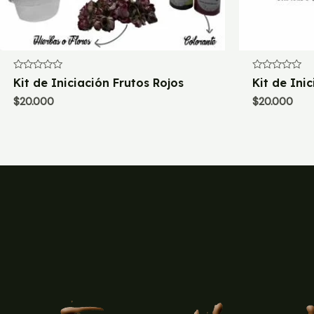
Valorado
Valorado
Kit de Iniciación Frutos Rojos
Kit de Ini
con
con
0
0
$
20.000
$
20.000
de
de
5
5