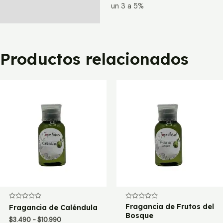
un 3 a 5%
Productos relacionados
Valorado
Valorado
Fragancia de Frutos del
Fragancia de Caléndula
con
con
Bosque
0
0
Rango
$
3.490
-
$
10.990
de
de