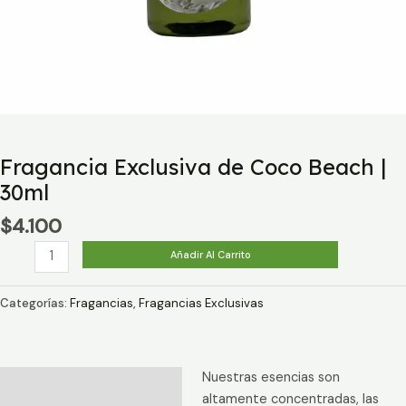
Fragancia Exclusiva de Coco Beach |
30ml
$
4.100
Fragancia
Añadir Al Carrito
Exclusiva
de
Categorías:
Fragancias
,
Fragancias Exclusivas
Coco
Beach
|
Nuestras esencias son
30ml
Descripción
altamente concentradas, las
cantidad