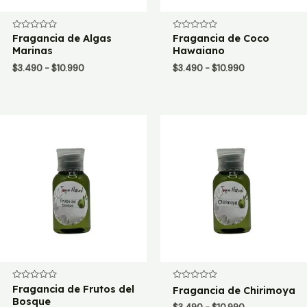
Valorado
Fragancia de Algas
Valorado
Fragancia de Coco
con
con
Marinas
Hawaiano
0
0
de
de
Rango
Rango
$
3.490
-
$
10.990
$
3.490
-
$
10.990
5
5
de
de
precios:
precios:
desde
desde
$3.490
$3.490
hasta
hasta
$10.990
$10.990
Valorado
Fragancia de Frutos del
Valorado
Fragancia de Chirimoya
con
con
Bosque
0
0
Rango