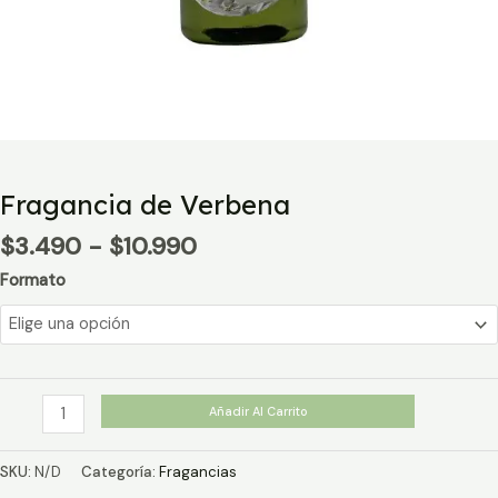
Fragancia de Verbena
Rango
$
3.490
-
$
10.990
de
Formato
precios:
desde
$3.490
hasta
$10.990
Fragancia
Añadir Al Carrito
de
Verbena
SKU:
N/D
Categoría:
Fragancias
cantidad