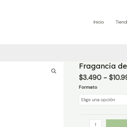
Inicio
Tien
Fragancia de
$
3.490
-
$
10.9
Formato
Fragancia