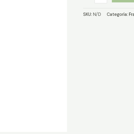
de
Té
SKU:
N/D
Categoría:
Fr
Verde
cantidad