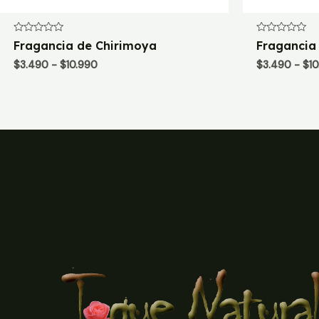
Valorado
Valorado
Fragancia de Chirimoya
Fragancia
con
con
0
0
Rango
$
3.490
-
$
10.990
$
3.490
-
$
1
de
de
de
5
5
precios:
desde
$3.490
hasta
$10.990