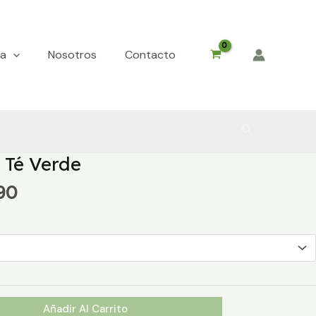
da
Nosotros
Contacto
Buscar
 Té Verde
Rango
90
de
precios:
desde
$3.490
hasta
$10.990
Añadir Al Carrito