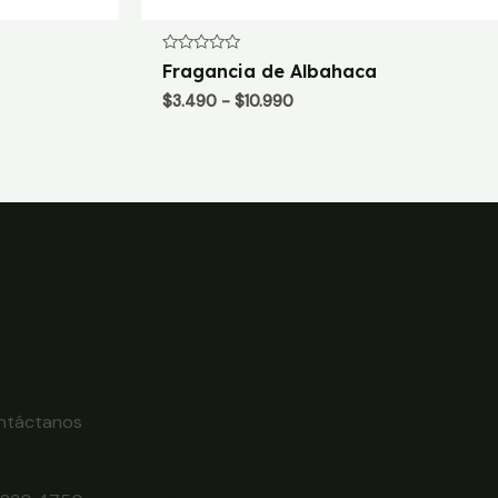
Valorado
Fragancia de Albahaca
con
0
Rango
$
3.490
-
$
10.990
de
de
5
precios:
desde
$3.490
hasta
$10.990
ntáctanos