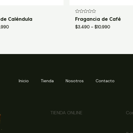
Valorado
 de Caléndula
Fragancia de Café
con
0
Rango
Rango
0.990
$
3.490
-
$
10.990
de
de
de
5
precios:
precios:
desde
desde
$3.490
$3.490
hasta
hasta
$10.990
$10.990
Inicio
Tienda
Nosotros
Contacto
TIENDA ONLINE
Co