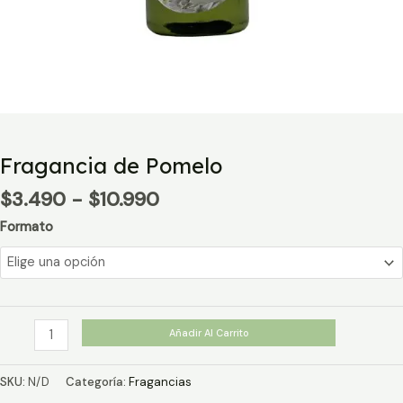
Fragancia de Pomelo
Rango
$
3.490
-
$
10.990
de
Formato
precios:
desde
$3.490
hasta
$10.990
Fragancia
Añadir Al Carrito
de
Pomelo
SKU:
N/D
Categoría:
Fragancias
cantidad