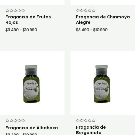
Valorado
Fragancia de Frutos
Valorado
Fragancia de Chirimoya
con
con
Rojos
Alegre
0
0
de
de
Rango
Rango
$
3.490
-
$
10.990
$
3.490
-
$
10.990
5
5
de
de
precios:
precios:
desde
desde
$3.490
$3.490
hasta
hasta
$10.990
$10.990
Valorado
Valorado
Fragancia de
Fragancia de Albahaca
con
con
Bergamota
0
0
Rango