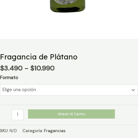
Fragancia de Plátano
Rango
$
3.490
-
$
10.990
de
Formato
precios:
desde
$3.490
hasta
$10.990
Fragancia
Añadir Al Carrito
de
Plátano
SKU:
N/D
Categoría:
Fragancias
cantidad