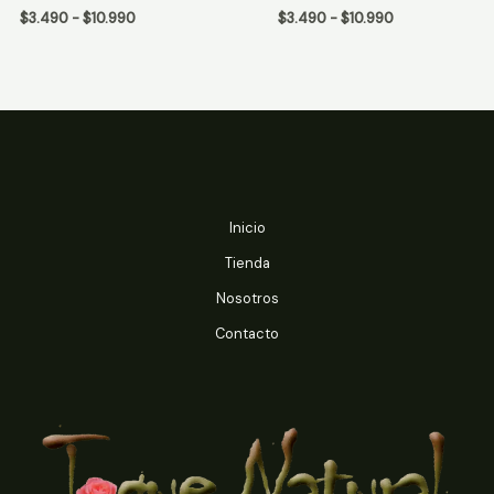
de
de
Rango
Rango
$
3.490
-
$
10.990
$
3.490
-
$
10.990
5
5
de
de
precios:
precios:
desde
desde
$3.490
$3.490
hasta
hasta
$10.990
$10.990
Inicio
Tienda
Nosotros
Contacto