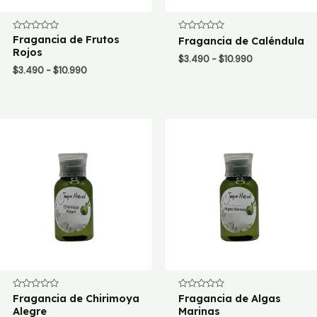
Valorado
Fragancia de Frutos
Valorado
Fragancia de Caléndula
con
con
Rojos
0
0
Rango
$
3.490
-
$
10.990
de
de
Rango
$
3.490
-
$
10.990
de
5
5
de
precios:
precios:
desde
desde
$3.490
$3.490
hasta
hasta
$10.990
$10.990
Valorado
Fragancia de Chirimoya
Valorado
Fragancia de Algas
con
con
Alegre
Marinas
0
0