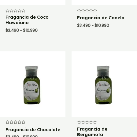
Valorado
Fragancia de Coco
Valorado
Fragancia de Canela
con
con
Hawaiano
0
0
Rango
$
3.490
-
$
10.990
de
de
Rango
$
3.490
-
$
10.990
de
5
5
de
precios:
precios:
desde
desde
$3.490
$3.490
hasta
hasta
$10.990
$10.990
Valorado
Valorado
Fragancia de
Fragancia de Chocolate
con
con
Bergamota
0
0
Rango