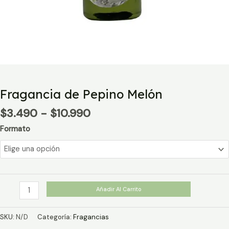
Fragancia de Pepino Melón
Rango
$
3.490
-
$
10.990
de
Formato
precios:
desde
$3.490
hasta
$10.990
Fragancia
Añadir Al Carrito
de
Pepino
SKU:
N/D
Categoría:
Fragancias
Melón