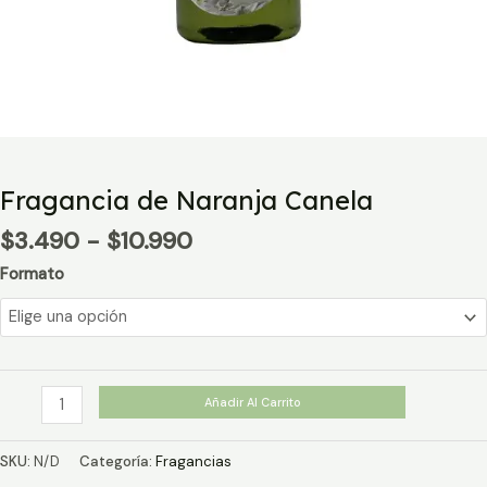
Fragancia de Naranja Canela
Rango
$
3.490
-
$
10.990
de
Formato
precios:
desde
$3.490
hasta
$10.990
Fragancia
Añadir Al Carrito
de
Naranja
SKU:
N/D
Categoría:
Fragancias
Canela