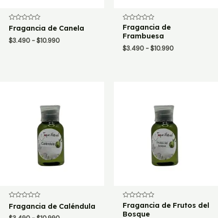
Valorado
Valorado
Fragancia de
Fragancia de Canela
con
con
Frambuesa
0
0
Rango
$
3.490
-
$
10.990
de
de
Rango
de
$
3.490
-
$
10.990
5
5
de
precios:
precios:
desde
desde
$3.490
$3.490
hasta
hasta
$10.990
$10.990
Valorado
Valorado
Fragancia de Frutos del
Fragancia de Caléndula
con
con
Bosque
0
0
Rango