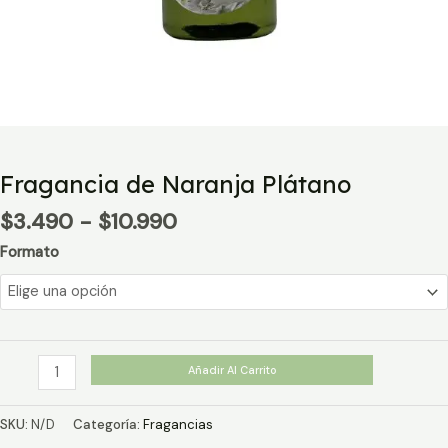
Fragancia de Naranja Plátano
Rango
$
3.490
-
$
10.990
de
Formato
precios:
desde
$3.490
hasta
$10.990
Fragancia
Añadir Al Carrito
de
Naranja
SKU:
N/D
Categoría:
Fragancias
Plátano