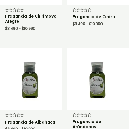
Valorado
Fragancia de Chirimoya
Valorado
Fragancia de Cedro
con
con
Alegre
0
0
Rango
$
3.490
-
$
10.990
de
de
Rango
$
3.490
-
$
10.990
de
5
5
de
precios:
precios:
desde
desde
$3.490
$3.490
hasta
hasta
$10.990
$10.990
Valorado
Valorado
Fragancia de
Fragancia de Albahaca
con
con
Arándanos
0
0
Rango