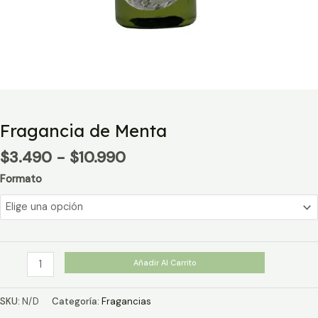
Fragancia de Menta
Rango
$
3.490
-
$
10.990
de
Formato
precios:
desde
$3.490
hasta
$10.990
Fragancia
Añadir Al Carrito
de
Menta
SKU:
N/D
Categoría:
Fragancias
cantidad