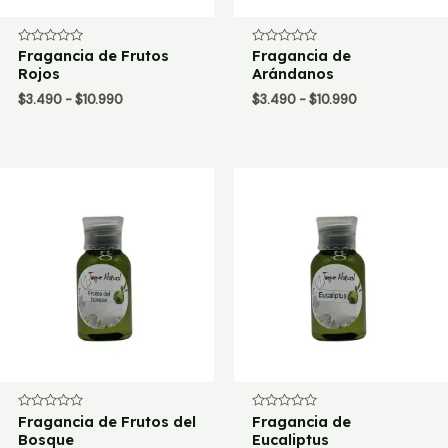
Valorado
Fragancia de Frutos
Valorado
Fragancia de
con
con
Rojos
Arándanos
0
0
de
de
Rango
Rango
$
3.490
-
$
10.990
$
3.490
-
$
10.990
5
5
de
de
precios:
precios:
desde
desde
$3.490
$3.490
hasta
hasta
$10.990
$10.990
Valorado
Fragancia de Frutos del
Valorado
Fragancia de
con
con
Bosque
Eucaliptus
0
0