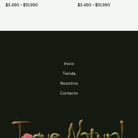
de
de
Rango
Rango
$
3.490
-
$
10.990
$
3.490
-
$
10.990
5
5
de
de
precios:
precios:
desde
desde
$3.490
$3.490
hasta
hasta
$10.990
$10.990
Inicio
Tienda
Nosotros
Contacto