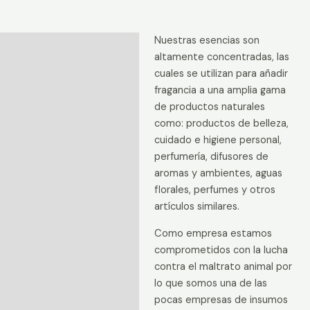
Pisco
Sour
Nuestras esencias son
cantidad
Descripción
altamente concentradas, las
Información adicional
cuales se utilizan para añadir
fragancia a una amplia gama
Valoraciones (0)
de productos naturales
como: productos de belleza,
cuidado e higiene personal,
perfumería, difusores de
aromas y ambientes, aguas
florales, perfumes y otros
artículos similares.
Como empresa estamos
comprometidos con la lucha
contra el maltrato animal por
lo que somos una de las
pocas empresas de insumos