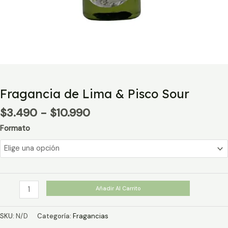
Fragancia de Lima & Pisco Sour
Rango
$
3.490
-
$
10.990
de
Formato
precios:
desde
$3.490
hasta
$10.990
Fragancia
Añadir Al Carrito
de
Lima
SKU:
N/D
Categoría:
Fragancias
&