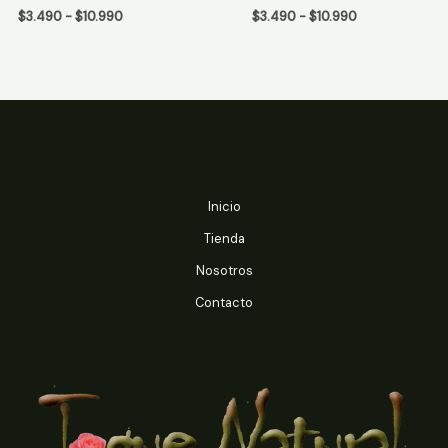
de
de
Rango
Rango
$
3.490
-
$
10.990
$
3.490
-
$
10.990
5
5
de
de
precios:
precios:
desde
desde
$3.490
$3.490
hasta
hasta
$10.990
$10.990
Inicio
Tienda
Nosotros
Contacto