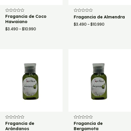
Valorado
Fragancia de Coco
Valorado
Fragancia de Almendra
con
con
Hawaiano
0
0
Rango
$
3.490
-
$
10.990
de
de
Rango
$
3.490
-
$
10.990
de
5
5
de
precios:
precios:
desde
desde
$3.490
$3.490
hasta
hasta
$10.990
$10.990
Valorado
Fragancia de
Valorado
Fragancia de
con
con
Arándanos
Bergamota
0
0