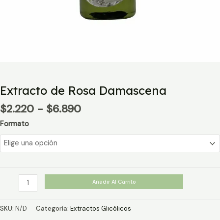
Extracto de Rosa Damascena
Rango
$
2.220
-
$
6.890
de
Formato
precios:
desde
$2.220
hasta
$6.890
Extracto
Añadir Al Carrito
de
Rosa
SKU:
N/D
Categoría:
Extractos Glicólicos
Damascena