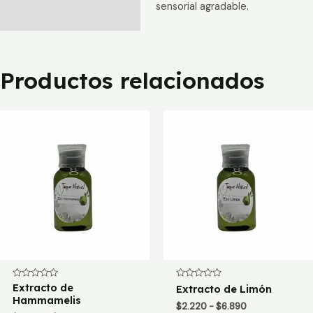
sensorial agradable.
Productos relacionados
Valorado
Extracto de
Valorado
Extracto de Limón
con
con
Hammamelis
0
0
Rango
$
2.220
-
$
6.890
de
de