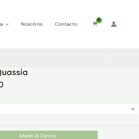
da
Nosotros
Contacto
Buscar
Quassia
Rango
0
de
precios:
desde
$2.220
hasta
$6.890
Añadir Al Carrito