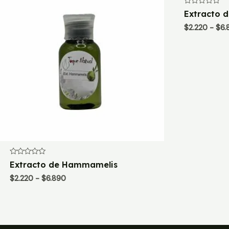
Valorado
Extracto d
con
0
$
2.220
-
$
6.
de
5
Valorado
Extracto de Hammamelis
con
0
Rango
$
2.220
-
$
6.890
de
de
5
precios:
desde
$2.220
hasta