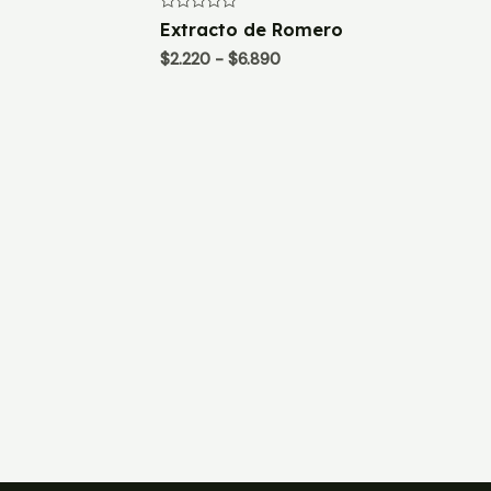
Valorado
Extracto de Romero
con
0
Rango
$
2.220
-
$
6.890
de
de
5
precios:
desde
$2.220
hasta
$6.890