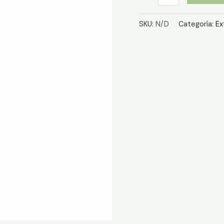
de
Quassia
SKU:
N/D
Categoría:
Ex
cantidad