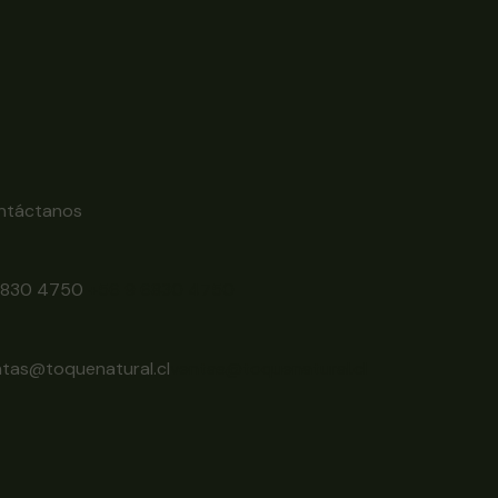
ntáctanos
6830 4750
+56 9 6830 4750
ntas@toquenatural.cl
ventas@toquenatural.cl