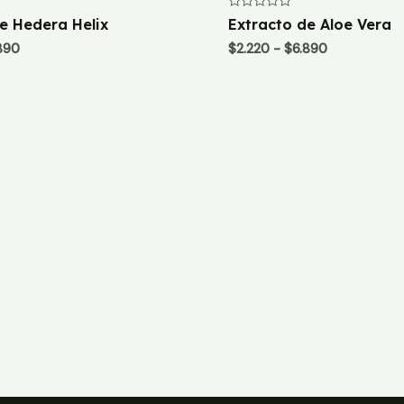
Valorado
e Hedera Helix
Extracto de Aloe Vera
con
0
Rango
Rango
890
$
2.220
-
$
6.890
de
de
de
5
precios:
precios:
desde
desde
$2.220
$2.220
hasta
hasta
$6.890
$6.890