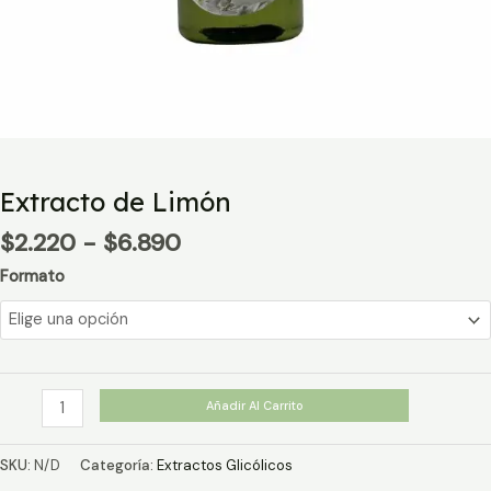
Extracto de Limón
Rango
$
2.220
-
$
6.890
de
Formato
precios:
desde
$2.220
hasta
$6.890
Extracto
Añadir Al Carrito
de
Limón
SKU:
N/D
Categoría:
Extractos Glicólicos
cantidad