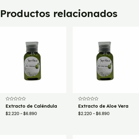
Productos relacionados
Valorado
Valorado
Extracto de Caléndula
Extracto de Aloe Vera
con
con
0
0
Rango
Rango
$
2.220
-
$
6.890
$
2.220
-
$
6.890
de
de
de
de
5
5
precios:
precios:
desde
desde
$2.220
$2.220