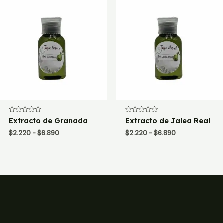
hasta
hasta
$6.890
$6.890
Valorado
Valorado
Extracto de Granada
Extracto de Jalea Real
con
con
0
0
Rango
Rango
$
2.220
-
$
6.890
$
2.220
-
$
6.890
de
de
de
de
5
5
precios:
precios:
desde
desde
$2.220
$2.220
hasta
hasta
$6.890
$6.890