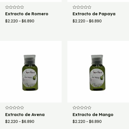
Valorado
Valorado
Extracto de Romero
Extracto de Papaya
con
con
0
0
Rango
Rango
$
2.220
-
$
6.890
$
2.220
-
$
6.890
de
de
de
de
5
5
precios:
precios:
desde
desde
$2.220
$2.220
hasta
hasta
$6.890
$6.890
Valorado
Valorado
Extracto de Avena
Extracto de Mango
con
con
0
0
Rango
Rango
$
2.220
-
$
6.890
$
2.220
-
$
6.890
de
de
de
de
5
5