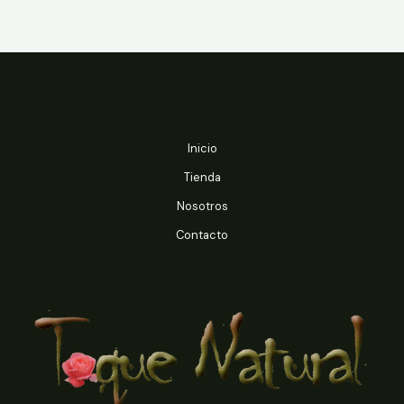
precios:
precios:
desde
desde
$2.220
$2.220
hasta
hasta
$6.890
$6.890
Inicio
Tienda
Nosotros
Contacto