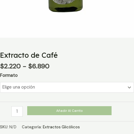
Extracto de Café
Rango
$
2.220
-
$
6.890
de
Formato
precios:
desde
$2.220
hasta
$6.890
Extracto
Añadir Al Carrito
de
Café
SKU:
N/D
Categoría:
Extractos Glicólicos
cantidad