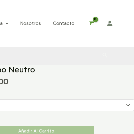
da
Nosotros
Contacto
Buscar
o Neutro
Rango
000
de
precios:
desde
$3.900
hasta
$19.000
Añadir Al Carrito