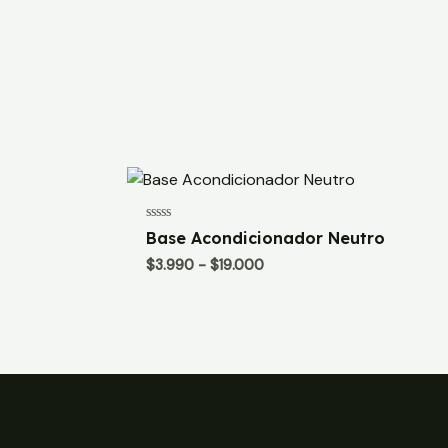
Valorado
Base Acondicionador Neutro
con
0
Rango
$
3.990
-
$
19.000
de
de
5
precios:
desde
$3.990
hasta
$19.000