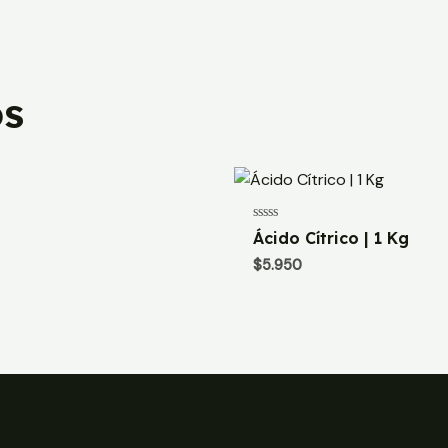
os
Valorado
Ácido Cítrico | 1 Kg
con
0
$
5.950
de
5