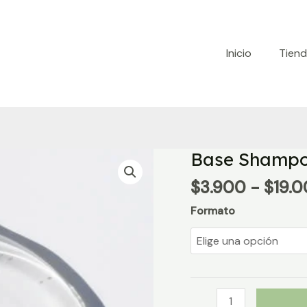
Inicio
Tien
Base Shampo
$
3.900
-
$
19.
Formato
Base