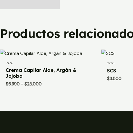
Productos relacionad
Valorado
Valorado
Crema Capilar Aloe, Argán &
SCS
con
con
Jojoba
0
0
$
3.500
de
de
Rango
$
6.390
-
$
28.000
5
5
de
precios:
desde
$6.390
hasta
$28.000