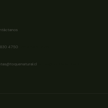
ntáctanos
6830 4750
+56 9 6830 4750
ntas@toquenatural.cl
ventas@toquenatural.cl