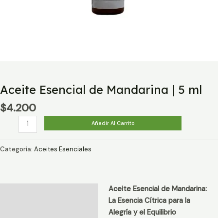
Aceite Esencial de Mandarina | 5 ml
$
4.200
Aceite
Añadir Al Carrito
Esencial
de
Categoría:
Aceites Esenciales
Mandarina
|
5
Aceite Esencial de Mandarina:
ml
Descripción
La Esencia Cítrica para la
cantidad
Información adicional
Alegría y el Equilibrio