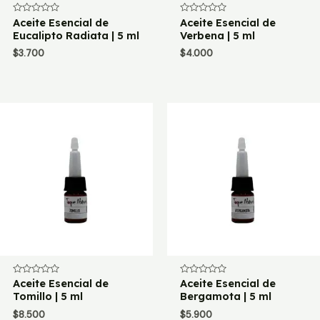
Valorado
Aceite Esencial de
Valorado
Aceite Esencial de
con
con
Eucalipto Radiata | 5 ml
Verbena | 5 ml
0
0
de
de
$
3.700
$
4.000
5
5
Valorado
Aceite Esencial de
Valorado
Aceite Esencial de
con
con
Tomillo | 5 ml
Bergamota | 5 ml
0
0
de
de
$
8.500
$
5.900
5
5