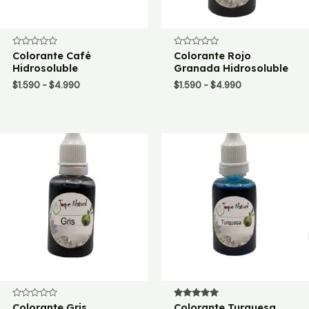
Valorado
Colorante Café
Valorado
Colorante Rojo
con
con
Hidrosoluble
Granada Hidrosoluble
0
0
de
de
Rango
Rango
$
1.590
-
$
4.990
$
1.590
-
$
4.990
5
5
de
de
precios:
precios:
desde
desde
$1.590
$1.590
hasta
hasta
$4.990
$4.990
Valorado
Colorante Gris
Valorado
Colorante Turquesa