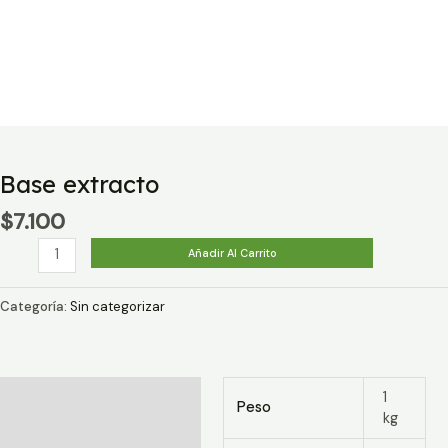
Base extracto
$
7.100
Base
Añadir Al Carrito
extracto
cantidad
Categoría:
Sin categorizar
Información adicional
1
Peso
kg
Valoraciones (0)